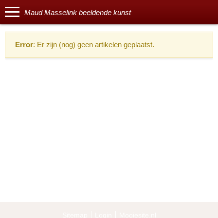
Maud Masselink beeldende kunst
Error
: Er zijn (nog) geen artikelen geplaatst.
Sitemap
Login
Mooiesite.nl