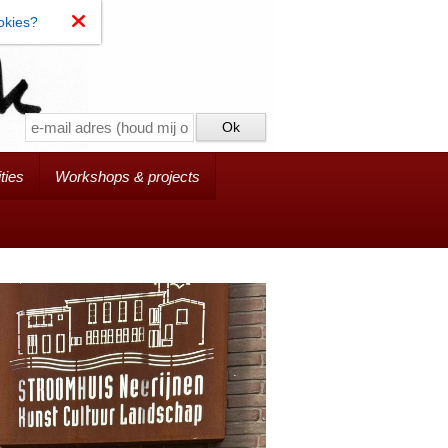
okies?
ties
Workshops & projects