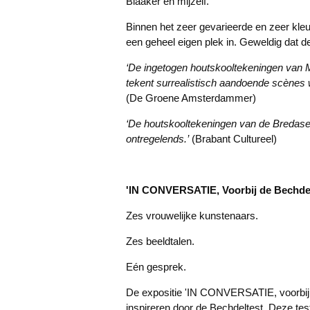
Blaaker en mijzelf.
Binnen het zeer gevarieerde en zeer kle
een geheel eigen plek in. Geweldig dat de
‘De ingetogen houtskooltekeningen van 
tekent surrealistisch aandoende scènes w
(De Groene Amsterdammer)
‘De houtskooltekeningen van de Bredas
ontregelends.’
(Brabant Cultureel)
'IN CONVERSATIE, Voorbij de Bechdel
Zes vrouwelijke kunstenaars.
Zes beeldtalen.
Eén gesprek.
De expositie 'IN CONVERSATIE, voorbij 
inspireren door de Bechdeltest. Deze tes